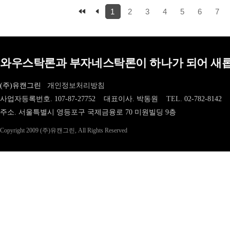
1
2
3
4
5
6
7
와우스탁론과 부자네스탁론이 하나가 되어 새롭
(주)유캔그린
개인정보처리방침
사업자등록번호. 107-87-27752 대표이사. 박동원
TEL.
02-782-8142
주소. 서울특별시 영등포구 국제금융로 70 미원빌딩 9층
Copyright 2009 (주)유캔그린, All Rights Reserved