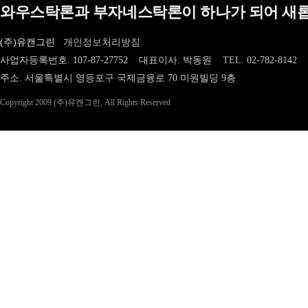
와우스탁론과 부자네스탁론이 하나가 되어 새롭
(주)유캔그린
개인정보처리방침
사업자등록번호. 107-87-27752 대표이사. 박동원
TEL.
02-782-8142
주소. 서울특별시 영등포구 국제금융로 70 미원빌딩 9층
Copyright 2009 (주)유캔그린, All Rights Reserved