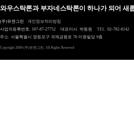
와우스탁론과 부자네스탁론이 하나가 되어 새롭
(주)유캔그린
개인정보처리방침
사업자등록번호. 107-87-27752 대표이사. 박동원
TEL.
02-782-8142
주소. 서울특별시 영등포구 국제금융로 70 미원빌딩 9층
Copyright 2009 (주)유캔그린, All Rights Reserved