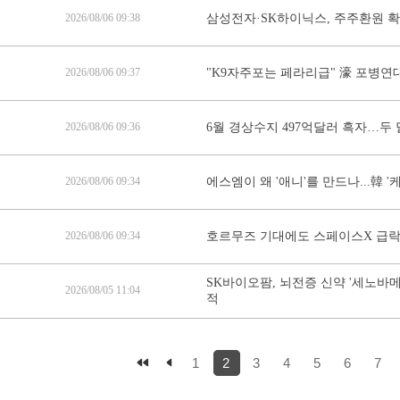
2026/08/06 09:38
삼성전자·SK하이닉스, 주주환원 
2026/08/06 09:37
"K9자주포는 페라리급" 濠 포병연대장 
2026/08/06 09:36
6월 경상수지 497억달러 흑자…두 
2026/08/06 09:34
에스엠이 왜 '애니'를 만드나...韓 
2026/08/06 09:34
호르무즈 기대에도 스페이스X 급락, 
SK바이오팜, 뇌전증 신약 '세노바메
2026/08/05 11:04
적
1
2
3
4
5
6
7