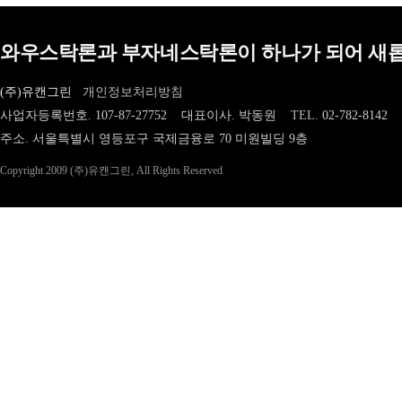
와우스탁론과 부자네스탁론이 하나가 되어 새롭
(주)유캔그린
개인정보처리방침
사업자등록번호. 107-87-27752 대표이사. 박동원
TEL.
02-782-8142
주소. 서울특별시 영등포구 국제금융로 70 미원빌딩 9층
Copyright 2009 (주)유캔그린, All Rights Reserved