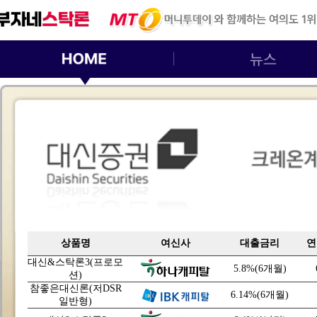
상품명
여신사
대출금리
연
대신&스탁론3(프로모
5.8%(6개월)
션)
참좋은대신론(저DSR
6.14%(6개월)
일반형)