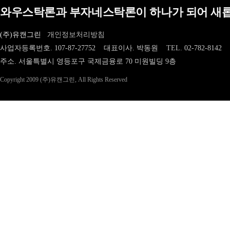
와우스탁론과 부자네스탁론이 하나가 되어 새롭
(주)유캔그린
개인정보처리방침
사업자등록번호. 107-87-27752 대표이사. 박동원
TEL.
02-782-8142
주소. 서울특별시 영등포구 국제금융로 70 미원빌딩 9층
Copyright 2009 (주)유캔그린, All Rights Reserved