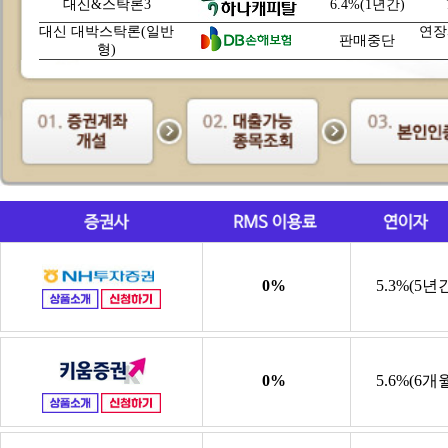
대신&스탁론3
6.4%(1년간)
대신 대박스탁론(일반
연장
판매중단
형)
0%
5.3%(5년
0%
5.6%(6개