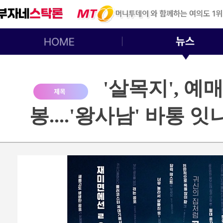
'살목지', 예
봉....'왕사남' 바통 잇