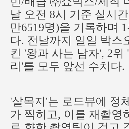
민/배급 ㈜쇼박스/제작 
날 오전 8시 기준 실시간 
만6519명)을 기록하며 
다. 전날까지 일일 박스
킨 '왕과 사는 남자', 2
리'를 모두 앞선 수치다.
'살목지'는 로드뷰에 정
가 찍히고, 이를 재촬영
로 향한 촬영팀이 검고 