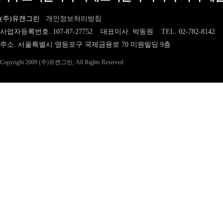
(주)유캔그린
개인정보처리방침
사업자등록번호. 107-87-27752 대표이사. 박동원
TEL.
02-782-8142
주소. 서울특별시 영등포구 국제금융로 70 미원빌딩 9층
Copyright 2009 (주)유캔그린, All Rights Reserved