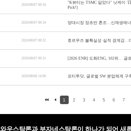
"K뷰티는 TSMC 닮았다" 닛케이 '
2026/08/07 09:34
Pick!]
2026/08/07 09:34
양대시장 장초반 혼조…신재생에너
2026/08/07 09:32
호르무즈 불확실성·실적 경계감…다우
2026/08/07 09:31
[2026 ENR] 도화ENG, 102위…
2026/08/06 14:09
포티투닷, 글로벌 SW 분업체계 구
1
2
3
4
5
6
7
와우스탁론과 부자네스탁론이 하나가 되어 새롭