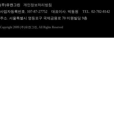
(주)유캔그린
개인정보처리방침
사업자등록번호. 107-87-27752 대표이사. 박동원
TEL.
02-782-8142
주소. 서울특별시 영등포구 국제금융로 70 미원빌딩 9층
Copyright 2009 (주)유캔그린, All Rights Reserved