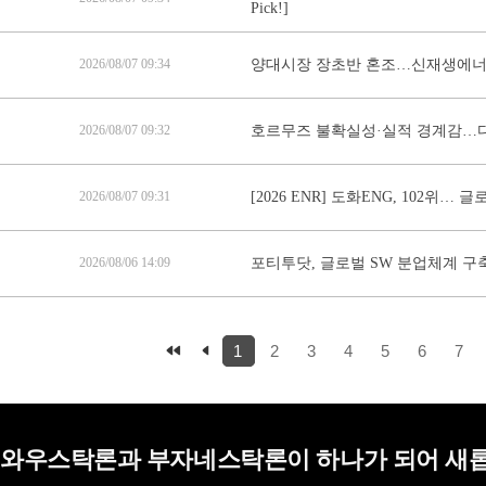
Pick!]
2026/08/07 09:34
양대시장 장초반 혼조…신재생에너
2026/08/07 09:32
호르무즈 불확실성·실적 경계감…다우
2026/08/07 09:31
[2026 ENR] 도화ENG, 102위…
2026/08/06 14:09
포티투닷, 글로벌 SW 분업체계 구
1
2
3
4
5
6
7
와우스탁론과 부자네스탁론이 하나가 되어 새롭