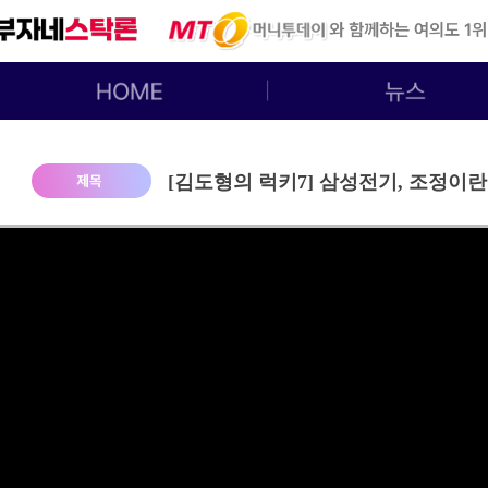
[김도형의 럭키7] 삼성전기, 조정이란 없다